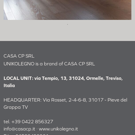
Cassettiera 15 pannelli
Cassettiera 12 pannelli
Insegna Unikolegno
Pannelloteca 16 pannelli
Espositore da banco
Large
CASA CP SRL
UNIKOLEGNO is a brand of CASA CP SRL
Omodeo 45 Napoli
Casa AT Roma
LOCAL UNIT: via Tempio, 13, 31024, Ormelle, Treviso,
Italia
Residenza privata Estonia
AK Office
HEADQUARTER: Via Rosset, 2-4-6-8, 31017 - Pieve del
Grappa TV
Uffici commerciali Slovenia
tel. +39 0422 856327
Residenza privata Alessandria
info@casacp.it
·
www.unikolegno.it
Mirum Villas Elounda – Grecia