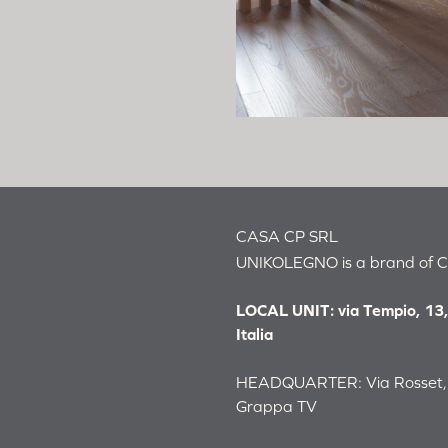
Insegna Unikoleg
Pannelloteca 16 
Espositore da ba
Large
Omodeo 45 Napo
Casa AT Roma
Residenza privat
CASA CP SRL
UNIKOLEGNO is a brand of 
AK Office
Uffici commercial
LOCAL UNIT: via Tempio, 13,
Italia
Residenza privat
Mirum Villas Elou
HEADQUARTER: Via Rosset, 2
Grappa TV
Residenza privat