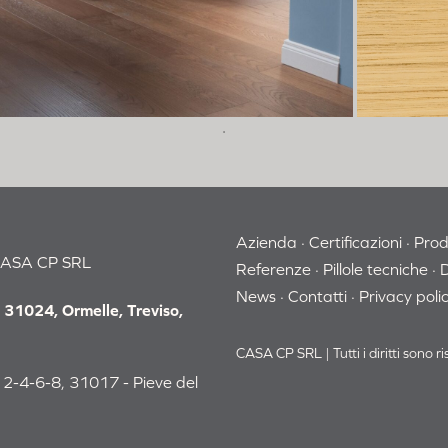
no
pannelli
nco
li
a Estonia
Azienda
Certificazioni
Prod
CASA CP SRL
Referenze
Pillole tecniche
News
Contatti
Privacy poli
i Slovenia
 31024, Ormelle, Treviso,
a Alessandria
CASA CP SRL | Tutti i diritti sono 
nda – Grecia
-4-6-8, 31017 - Pieve del
a Savona