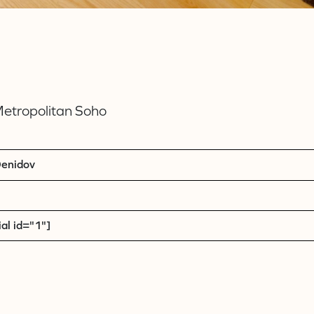
Metropolitan Soho
enidov
al id="1"]
 Loft Classic
a Quadrotte