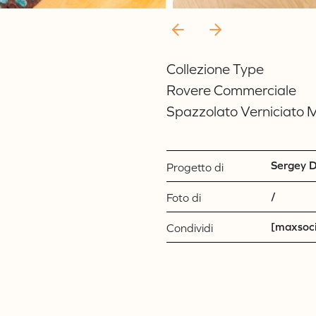
Collezione Type
Rovere Commerciale
Spazzolato Verniciato 
Sergey D
Progetto di
/
Foto di
[maxsoci
Condividi
Residenza privata
Residenza privat
Agropiave uffici