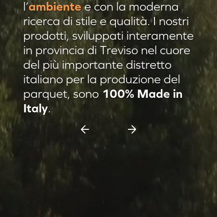
l’
ambiente
e con la moderna
Residenza privata Brescia
ricerca di stile e qualità. I nostri
Residenza privata sulle colline
prodotti, sviluppati interamente
in provincia di Treviso nel cuore
Afrormosia verniciato Evo
del più importante distretto
Pannello damascato
italiano per la produzione del
Nuovi prodotti
parquet, sono
100% Made in
Casa C & F Vercelli
Italy
.
Residenza privata Milano
Espositore scorrevole 11 pannelli
Espositore Culla 8 pannelli
Battiscopa Impiallacciato
Cassettiera 15 pannelli
Cassettiera 12 pannelli