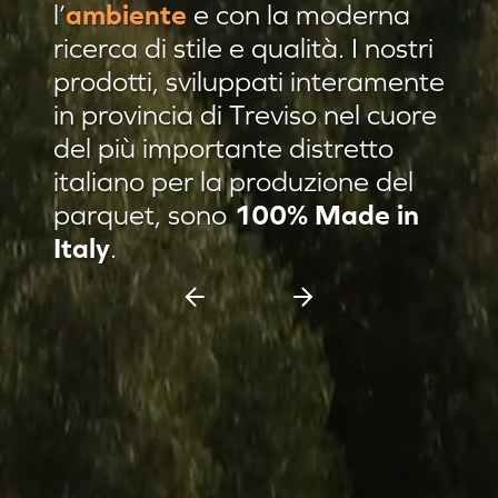
l’
ambiente
e con la moderna
Residenza privata Brescia
ricerca di stile e qualità. I nostri
Residenza privata sulle colline
prodotti, sviluppati interamente
in provincia di Treviso nel cuore
Afrormosia verniciato Evo
del più importante distretto
Pannello damascato
italiano per la produzione del
Nuovi prodotti
parquet, sono
100% Made in
Casa C & F Vercelli
Italy
.
Residenza privata Milano
Espositore scorrevole 11 pannelli
Espositore Culla 8 pannelli
Battiscopa Impiallacciato
Cassettiera 15 pannelli
Cassettiera 12 pannelli