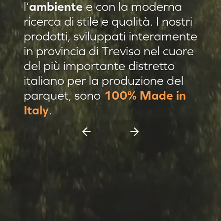
l’
ambiente
e con la moderna
Residenza privata Brescia
ricerca di stile e qualità. I nostri
Residenza privata sulle colline
prodotti, sviluppati interamente
in provincia di Treviso nel cuore
Afrormosia verniciato Evo
del più importante distretto
Pannello damascato
italiano per la produzione del
Nuovi prodotti
parquet, sono
100% Made in
Casa C & F Vercelli
Italy
.
Residenza privata Milano
Espositore scorrevole 11 pannelli
Espositore Culla 8 pannelli
Battiscopa Impiallacciato
Cassettiera 15 pannelli
Cassettiera 12 pannelli