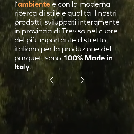
l’
ambiente
e con la moderna
Residenza privata Brescia
ricerca di stile e qualità. I nostri
Residenza privata sulle colline
prodotti, sviluppati interamente
in provincia di Treviso nel cuore
Afrormosia verniciato Evo
del più importante distretto
Pannello damascato
italiano per la produzione del
Nuovi prodotti
parquet, sono
100% Made in
Casa C & F Vercelli
Italy
.
Residenza privata Milano
Espositore scorrevole 11 pannelli
Espositore Culla 8 pannelli
Battiscopa Impiallacciato
Cassettiera 15 pannelli
Cassettiera 12 pannelli