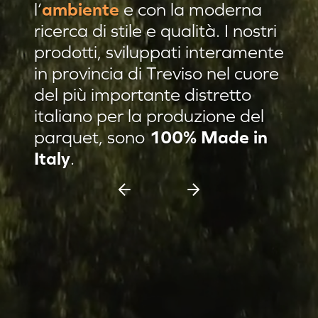
l’
ambiente
e con la moderna
Residenza privata Brescia
ricerca di stile e qualità. I nostri
Residenza privata sulle colline
prodotti, sviluppati interamente
in provincia di Treviso nel cuore
Afrormosia verniciato Evo
del più importante distretto
Pannello damascato
italiano per la produzione del
Nuovi prodotti
parquet, sono
100% Made in
Casa C & F Vercelli
Italy
.
Residenza privata Milano
Espositore scorrevole 11 pannelli
Espositore Culla 8 pannelli
Battiscopa Impiallacciato
Cassettiera 15 pannelli
Cassettiera 12 pannelli