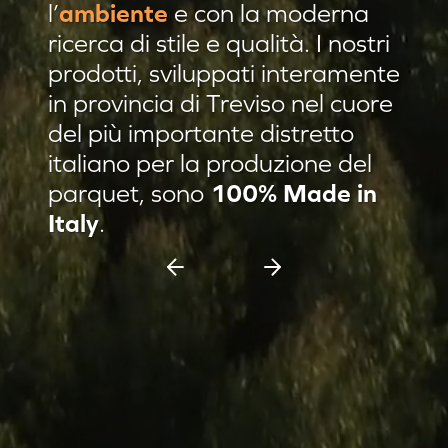
l’
ambiente
e con la moderna
Residenza privata Brescia
ricerca di stile e qualità. I nostri
Residenza privata sulle colline
prodotti, sviluppati interamente
in provincia di Treviso nel cuore
Afrormosia verniciato Evo
del più importante distretto
Pannello damascato
italiano per la produzione del
Nuovi prodotti
parquet, sono
100% Made in
Casa C & F Vercelli
Italy
.
Residenza privata Milano
Espositore scorrevole 11 pannelli
Espositore Culla 8 pannelli
Battiscopa Impiallacciato
Cassettiera 15 pannelli
Cassettiera 12 pannelli