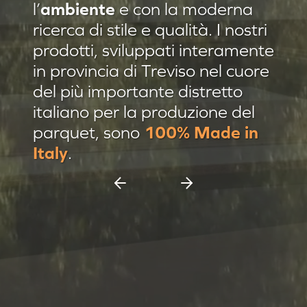
l’
ambiente
e con la moderna
Residenza privata Brescia
ricerca di stile e qualità. I nostri
Residenza privata sulle colline
prodotti, sviluppati interamente
in provincia di Treviso nel cuore
Afrormosia verniciato Evo
del più importante distretto
Pannello damascato
italiano per la produzione del
Nuovi prodotti
parquet, sono
100% Made in
Casa C & F Vercelli
Italy
.
Residenza privata Milano
Espositore scorrevole 11 pannelli
Espositore Culla 8 pannelli
Battiscopa Impiallacciato
Cassettiera 15 pannelli
Cassettiera 12 pannelli