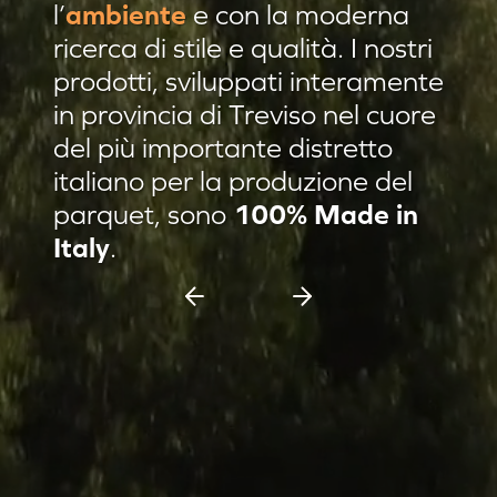
l’
ambiente
e con la moderna
Residenza privata Brescia
ricerca di stile e qualità. I nostri
Residenza privata sulle colline
prodotti, sviluppati interamente
in provincia di Treviso nel cuore
Afrormosia verniciato Evo
del più importante distretto
Pannello damascato
italiano per la produzione del
Nuovi prodotti
parquet, sono
100% Made in
Casa C & F Vercelli
Italy
.
Residenza privata Milano
Espositore scorrevole 11 pannelli
Espositore Culla 8 pannelli
Battiscopa Impiallacciato
Cassettiera 15 pannelli
Cassettiera 12 pannelli