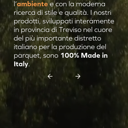
l’
ambiente
e con la moderna
Residenza privata Brescia
ricerca di stile e qualità. I nostri
Residenza privata sulle colline
prodotti, sviluppati interamente
in provincia di Treviso nel cuore
Afrormosia verniciato Evo
del più importante distretto
Pannello damascato
italiano per la produzione del
Nuovi prodotti
parquet, sono
100% Made in
Casa C & F Vercelli
Italy
.
Residenza privata Milano
Espositore scorrevole 11 pannelli
Espositore Culla 8 pannelli
Battiscopa Impiallacciato
Cassettiera 15 pannelli
Cassettiera 12 pannelli