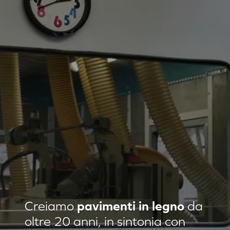
Residenza privata Loft Classic
Creiamo
pavimenti in legno
da
Residenza privata Quadrotte
oltre 20 anni, in sintonia con
Agropiave uffici