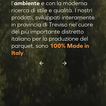
l’
ambiente
e con la moderna
Residenza privata Brescia
ricerca di stile e qualità. I nostri
Residenza privata sulle colline
prodotti, sviluppati interamente
in provincia di Treviso nel cuore
Afrormosia verniciato Evo
del più importante distretto
Pannello damascato
italiano per la produzione del
Nuovi prodotti
parquet, sono
100% Made in
Casa C & F Vercelli
Italy
.
Residenza privata Milano
Espositore scorrevole 11 pannelli
Espositore Culla 8 pannelli
Battiscopa Impiallacciato
Cassettiera 15 pannelli
Cassettiera 12 pannelli