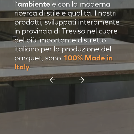
l’
ambiente
e con la moderna
Residenza privata Brescia
ricerca di stile e qualità. I nostri
Residenza privata sulle colline
prodotti, sviluppati interamente
in provincia di Treviso nel cuore
Afrormosia verniciato Evo
del più importante distretto
Pannello damascato
italiano per la produzione del
Nuovi prodotti
parquet, sono
100% Made in
Casa C & F Vercelli
Italy
.
Residenza privata Milano
Espositore scorrevole 11 pannelli
Espositore Culla 8 pannelli
Battiscopa Impiallacciato
Cassettiera 15 pannelli
Cassettiera 12 pannelli