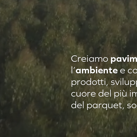
pavim
Creiamo
ambiente
l’
e co
prodotti, svilu
cuore del più i
Residenza privata
del parquet, s
Residenza privat
Agropiave uffici
Residenza privat