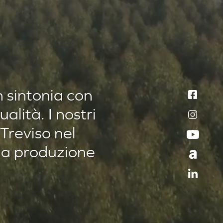
n sintonia con
alità. I nostri
 Treviso nel
 la produzione