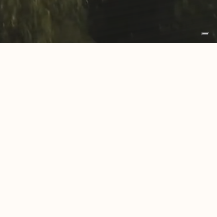
otti
Vernice Igienizzante
Download
Merchandising
cy
Cookie Policy
riservati © 2023