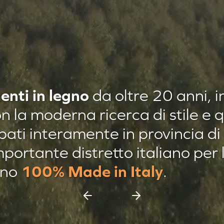
enti in legno
da oltre 20 anni, i
n la moderna ricerca di stile e qu
ppati interamente in provincia di
mportante distretto italiano per
 Loft Classic
100% Made in Italy
ono
.
a Quadrotte
a Brescia