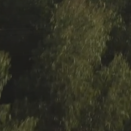
Residenza privata 
Afrormosia vernic
Pannello damasc
Nuovi prodotti
Casa C & F Vercel
Residenza privat
Espositore scorre
Espositore Culla 
Battiscopa Impial
Cassettiera 15 pa
Cassettiera 12 pa
Insegna Unikoleg