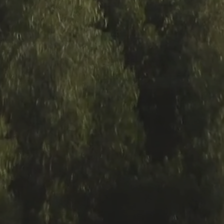
sulle colline
iato Evo
ato
li
a Milano
vole 11 pannelli
8 pannelli
lacciato
nnelli
nnelli
no