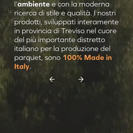
l’
ambiente
e con la moderna
Residenza privata Brescia
ricerca di stile e qualità. I nostri
Residenza privata sulle colline
prodotti, sviluppati interamente
in provincia di Treviso nel cuore
Afrormosia verniciato Evo
del più importante distretto
Pannello damascato
italiano per la produzione del
Nuovi prodotti
parquet, sono
100% Made in
Casa C & F Vercelli
Italy
.
Residenza privata Milano
Espositore scorrevole 11 pannelli
Espositore Culla 8 pannelli
Battiscopa Impiallacciato
Cassettiera 15 pannelli
Cassettiera 12 pannelli