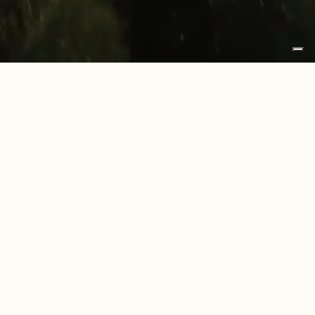
otti
Vernice Igienizzante
Download
Merchandising
cy
Cookie Policy
riservati © 2023