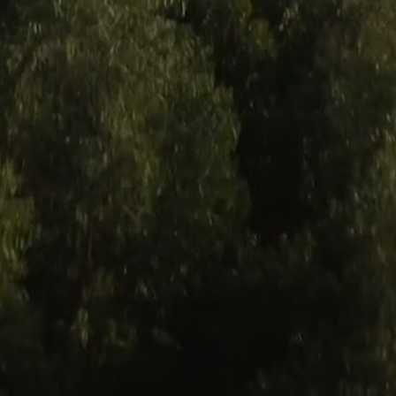
sulle colline
iato Evo
ato
li
a Milano
vole 11 pannelli
8 pannelli
lacciato
nnelli
nnelli
no