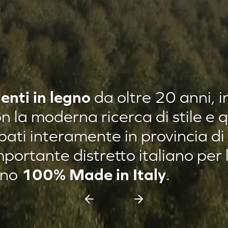
enti in legno
da oltre 20 anni, i
n la moderna ricerca di stile e qu
ppati interamente in provincia di
mportante distretto italiano per
 Loft Classic
100% Made in Italy
ono
.
a Quadrotte
a Brescia