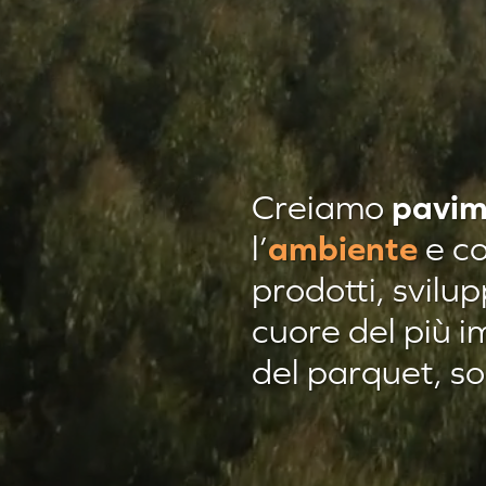
pavim
Creiamo
ambiente
l’
e co
prodotti, svilu
cuore del più i
Residenza privata
del parquet, s
Residenza privat
Agropiave uffici
Residenza privat