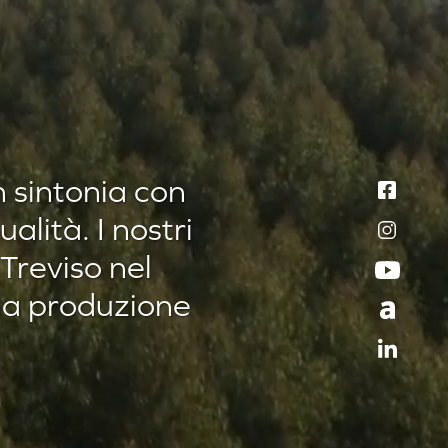
n sintonia con
alità. I nostri
 Treviso nel
 la produzione