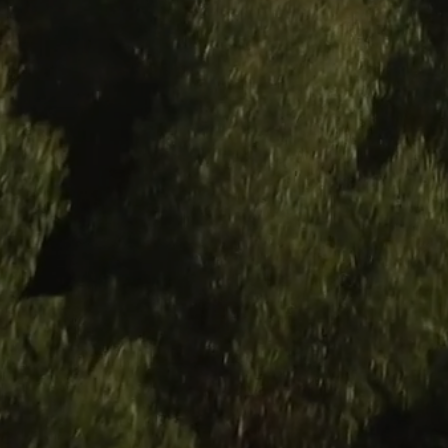
Residenza privata 
Afrormosia vernic
Pannello damasc
Nuovi prodotti
Casa C & F Vercel
Residenza privat
Espositore scorre
Espositore Culla 
Battiscopa Impial
Cassettiera 15 pa
Cassettiera 12 pa
Insegna Unikoleg